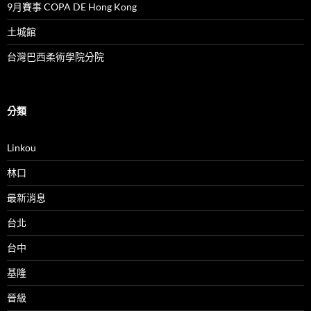
9月賽事 COPA DE Hong Kong
土城館
台灣巴西柔術學院分院
分類
Linkou
林口
最新消息
台北
台中
基隆
晉級