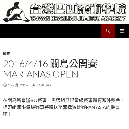
跳
至
主
要
搜
Taiwan Brazilian Jiu-Jitsu Academy
內
尋
容
主要選單
競賽
2016/4/16 關島公開賽
MARIANAS OPEN
16 2 月, 2016
JOSIE AO
在關島所舉辦BJJ賽事，黑帶組無限量級賽事還有額外獎金，
棕帶組無限量級賽事將贈送至菲律賓比賽PAN ASIA的機票
唷！