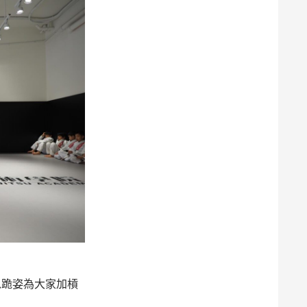
以跪姿為大家加槓