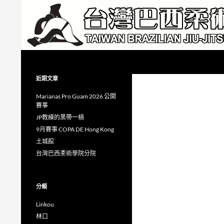
跳
至
主
要
內
搜
Taiwan Brazilian Jiu-Jitsu Academy
容
尋
近期文章
Marianas Pro Guam 2026 公開
賽事
JP教練的黑帶一槓
9月賽事 COPA DE Hong Kong
土城館
台灣巴西柔術學院分院
分類
Linkou
林口