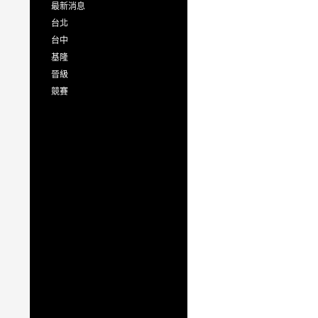
最新消息
台北
台中
基隆
晉級
競賽