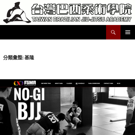
跳
至
主
要
搜
Taiwan Brazilian Jiu-Jitsu Academy
內
尋
容
主要選單
分類彙整: 基隆