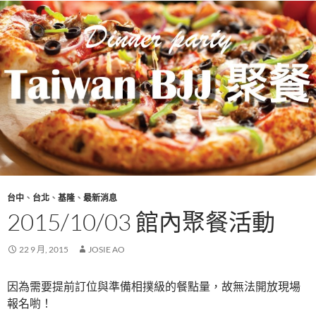
台中
、
台北
、
基隆
、
最新消息
2015/10/03 館內聚餐活動
22 9 月, 2015
JOSIE AO
因為需要提前訂位與準備相撲級的餐點量，故無法開放現場
報名喲！