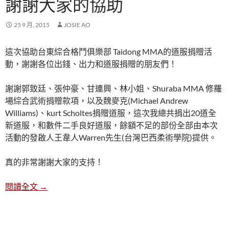
謝謝大家的協助
25 9 月, 2015
JOSIE AO
這次協助台東綜合格鬥俱樂部 Taidong MMA的道服捐贈活
動，謝謝各位出錢、出力和道服捐贈的朋友們！
謝謝郭致廷、張仲豪、甘連興、林小姐、Shuraba MMA 修羅
場綜合武術捐贈款項，以及魏麥克(Michael Andrew
Williams)、kurt Scholtes捐贈道服，這次我總共捐出20道全
新道服，和數件二手良好道服，餘額不足的部份全部由本次
活動的發啟人王韋人Warren先生(台灣巴西柔術學院)提供。
真的非常謝謝大家的支持！
謝謝大家的協助
閱讀全文
→