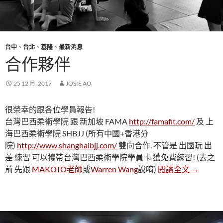
台中
、
台北
、
基隆
、
最新消息
合作夥伴
25 12 月, 2017
JOSIE AO
很榮幸的跟各位學員報告!
台灣巴西柔術學院 跟 新加坡 FAMA
http://famafit.com/
及 上
海巴西柔術學院 SHBJJ (所有中國+香港分
院)
http://www.shanghaibjj.com/
雙向合作. 不管是 出國玩 出
差 練習 可以攜帶台灣巴西柔術學院學員卡 獲免費練習! (去之
合作夥伴
前 先跟
MAKOTO老師
或
Warren Wang
說唷)
閱讀全文
→