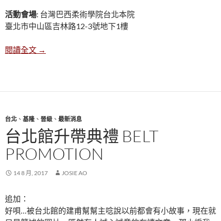
活動會場
: 台灣巴西柔術學院台北本院
臺北市中山區吉林路12-3號地下1樓
台灣巴西柔術學院爭霸戰
閱讀全文
→
台北
、
基隆
、
晉級
、
最新消息
台北館升帶典禮 BELT
PROMOTION
14 8 月, 2017
JOSIE AO
追加：
好唄…被台北館的建甫幫幫主唸說以前都會有小故事，現在就