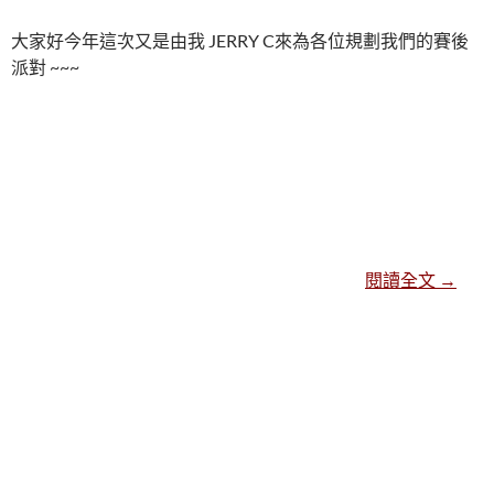
大家好今年這次又是由我 JERRY C來為各位規劃我們的賽後
派對 ~~~
賽會聚餐 
閱讀全文
→