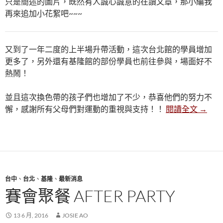
只是簡述的圖片，既然有人誠心誠意的在讀文章，那小編我
再來追加小花絮吧~~~
又到了一年二度的上半場升帶活動，這次台北館的學員增加
更多了，另外還有基隆館的部份學員也前往參與，場面好不
熱鬧！
並且這次換色帶的孩子們也增加了不少，恭喜他們的努力不
台北館升
懈，感謝所有父母們對運動的重視與支持！！
閱讀全文
→
台中
、
台北
、
基隆
、
最新消息
賽會聚餐 AFTER PARTY
13 6 月, 2016
JOSIE AO