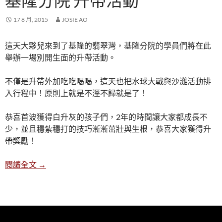
基隆分院 升帶活動
17 8 月, 2015
JOSIE AO
這天大夥兒來到了基隆的翡翠灣，基隆分院的學員們將在此
舉辦一場別開生面的升帶活動。
不僅是升帶外加吃吃喝喝，這天也把水球大戰與沙灘活動排
入行程中！原則上就是不溼不歸就是了！
恭喜首波獲得白升灰的孩子們，2年的時間讓大家都成長不
少，並且穩紮穩打的技巧漸漸茁壯與生根，恭喜大家獲得升
帶獎勵！
基隆分院 升帶活動
閱讀全文
→