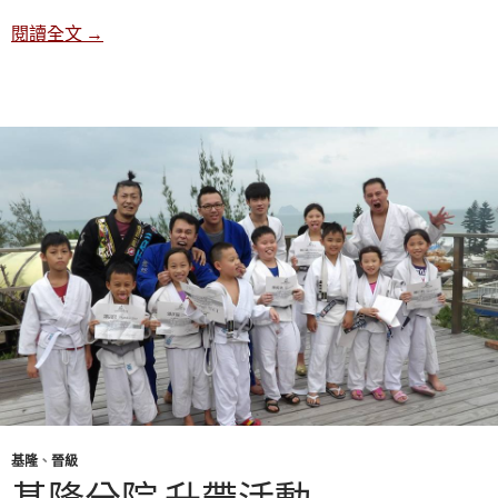
2015/10/03 館內聚餐活動
閱讀全文
→
基隆
、
晉級