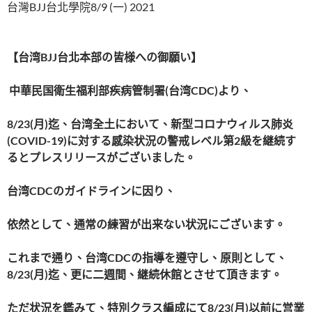
台灣BJJ台北學院8/9 (一) 2021
【台湾
BJJ
台北本部の皆様への御願い】
中華民国衛生福利部疾病管制署
(
台湾
CDC)
より、
8/23(
月
)
迄、台湾全土において、新型コロナウィルス肺炎
(COVID-19)
に対する感染状況の警戒レベル第
2
級を継続す
るとプレスリリースがございました。
台湾
CDC
のガイドラインに因り、
依然として、通常の練習が出来ない状況にございます。
これまで通り、台湾
CDC
の指導を遵守し、原則として、
8/23(
月
)
迄、更に二週間、継続休館とさせて頂きます。
ただ状況を鑑みて、特別クラス編成にて
8/23(
月
)
以前に営業