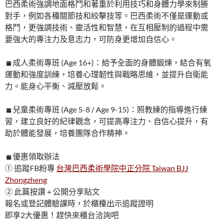
巴西柔術強調地面格鬥和著重於利用技巧和身體力學來制勝
對手，例如各種關節技和絞擊技等。巴西柔術不僅是運動或
格鬥，更強調技術、靈活性和智慧，在互相壓制的過程中需
要強大的專注力及意志力，可防身更增加自信心。
成人柔術專班 (Age 16+)：給予全面的身體鍛煉，結合有氧
運動和強度訓練，培養心理韌性與戰略思維，並提升自衛能
力。能身心平衡、減壓放鬆。
兒童柔術專班 (Age 5-8 / Age 9-15)：照教練的指導進行練
習，建立良好的紀律觀念，可提高專注力、自信心提升，有
助於體能發展，培養團隊合作精神。
優惠領取辦法
① 追蹤FB粉專
台灣巴西柔術學院中正分院 Taiwan BJJ
Zhongzheng
② 此篇按讚 + 公開分享貼文
報名或登記體驗課時，於櫃檯出示追蹤證明
即享2大優惠！趕快來櫃台洽詢吧