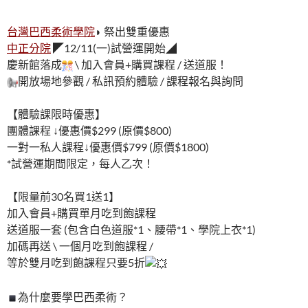
台灣巴西柔術學院
◗ 祭出雙重優惠
中正分院
◤12/11(一)試營運開始◢
慶新館落成
\ 加入會員+購買課程 / 送道服！
開放場地參觀 / 私訊預約體驗 / 課程報名與詢問
【體驗課限時優惠】
團體課程 ↓優惠價$299 (原價$800)
一對一私人課程↓優惠價$799 (原價$1800)
*試營運期間限定，每人乙次！
【限量前30名買1送1】
加入會員+購買單月吃到飽課程
送道服一套 (包含白色道服*1、腰帶*1、學院上衣*1)
加碼再送 \ 一個月吃到飽課程 /
等於雙月吃到飽課程只要5折
為什麼要學巴西柔術？