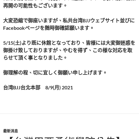
再開の可能性もございます。
大変恐縮で御座いますが、私共台湾
BJJ
ウェブサイト並びに
Facebook
ページを随時御確認願います。
5/15(
土
)
より既に休館となっており、皆様には大変御迷惑を
御掛け致しておりますが、やむを得ず、この様な対応を取
らせて頂く事となりました。
御理解の程、切に宜しく御願い申し上げます。
台湾
BJJ
台北本部
8/
9
(
月
) 2021
最新消息