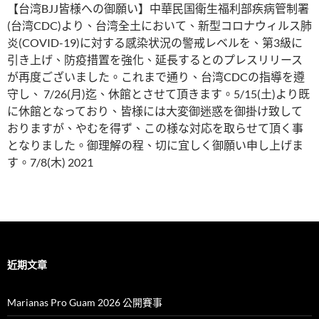
【台湾BJJ皆様への御願い】中華民国衛生福利部疾病管制署
(台湾CDC)より、台湾全土において、新型コロナウィルス肺
炎(COVID-19)に対する感染状況の警戒レベルを、第3級に
引き上げ、防疫措置を強化、延長するとのプレスリリース
が再度ございました。これまで通り、台湾CDCの指導を遵
守し、 7/26(月)迄、休館とさせて頂きます。5/15(土)より既
に休館となっており、皆様には大変御迷惑を御掛け致して
おりますが、やむを得ず、この様な対応を取らせて頂く事
となりました。御理解の程、切に宜しく御願い申し上げま
す。7/8(木) 2021
近期文章
Marianas Pro Guam 2026 公開賽事