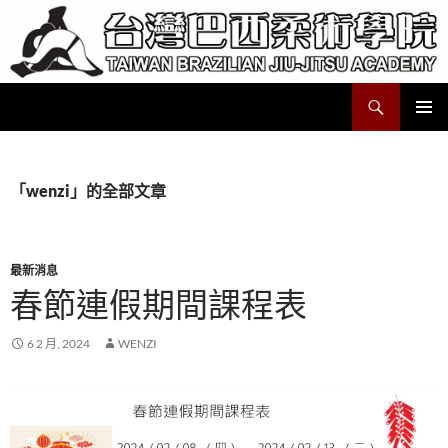
跳
至
主
要
搜
Taiwan Brazilian Jiu-Jitsu Academy
內
尋
容
主要選單
「wenzi」的全部文章
最新消息
春節連假期間課程表
6 2 月, 2024
WENZI