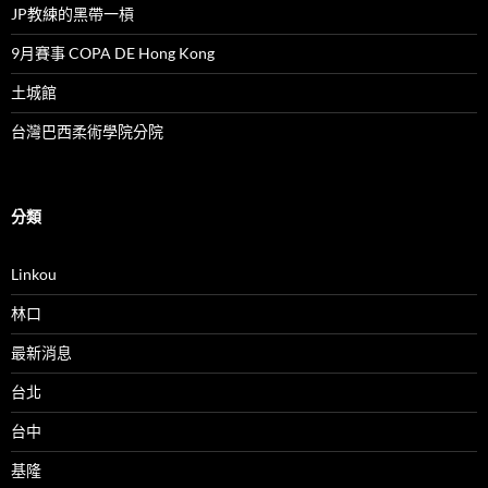
JP教練的黑帶一槓
9月賽事 COPA DE Hong Kong
土城館
台灣巴西柔術學院分院
分類
Linkou
林口
最新消息
台北
台中
基隆