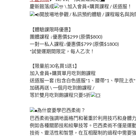
慶新館落成
\ 加入會員+購買課程 / 送道服！
開放場地參觀 / 私訊預約體驗 / 課程報名與詢
【體驗課限時優惠】
團體課程 ↓優惠價$299 (原價$800)
一對一私人課程↓優惠價$799 (原價$1800)
*試營運期間限定，每人乙次！
【限量前30名買1送1】
加入會員+購買單月吃到飽課程
送道服一套 (包含白色道服*1、腰帶*1、學院上衣*1
加碼再送 \ 一個月吃到飽課程 /
等於雙月吃到飽課程只要5折
為什麼要學巴西柔術？
巴西柔術強調地面格鬥和著重於利用技巧和身體
例如各種關節技和絞擊技等。巴西柔術不僅是運
技術、靈活性和智慧，在互相壓制的過程中需要