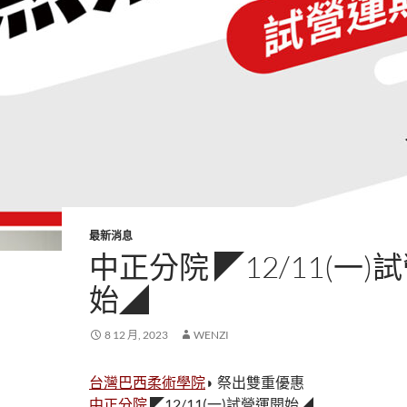
最新消息
中正分院 ◤12/11(一)
始◢
8 12 月, 2023
WENZI
台灣巴西柔術學院
◗ 祭出雙重優惠
中正分院
◤12/11(一)試營運開始◢