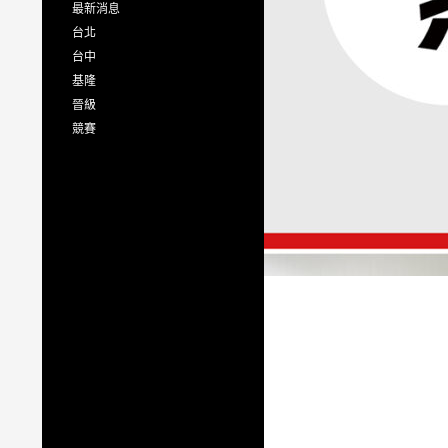
最新消息
台北
台中
基隆
晉級
競賽