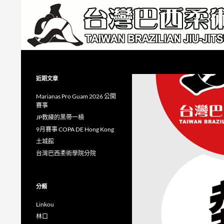
跳
至
主
要
內
搜
Taiwan Brazilian Jiu-Jitsu Academy
容
尋
近期文章
Marianas Pro Guam 2026 公開
賽事
JP教練的黑帶一槓
9月賽事 COPA DE Hong Kong
土城館
台灣巴西柔術學院分院
分類
Linkou
林口