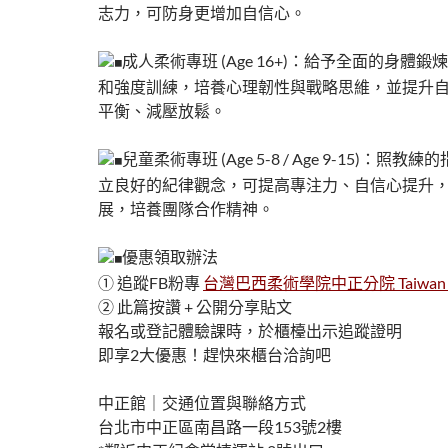
志力，可防身更增加自信心。
成人柔術專班 (Age 16+)：給予全面的身體
和強度訓練，培養心理韌性與戰略思維，並提升
平衡、減壓放鬆。
兒童柔術專班 (Age 5-8 / Age 9-15)：照
立良好的紀律觀念，可提高專注力、自信心提升
展，培養團隊合作精神。
優惠領取辦法
① 追蹤FB粉專
台灣巴西柔術學院中正分院 Taiwan BJJ
② 此篇按讚 + 公開分享貼文
報名或登記體驗課時，於櫃檯出示追蹤證明
即享2大優惠！趕快來櫃台洽詢吧
中正館｜交通位置與聯絡方式
台北市中正區南昌路一段153號2樓