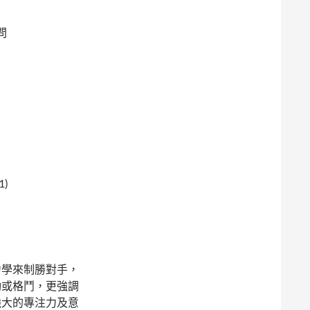
問
)
力學來制勝對手，
動或格鬥，更強調
強大的專注力及意