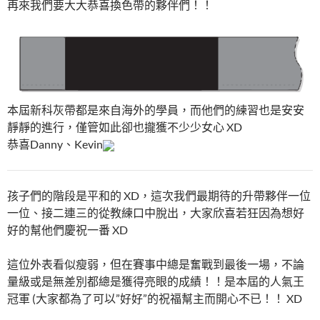
再來我們要大大恭喜換色帶的夥伴們！！
本屆新科灰帶都是來自海外的學員，而他們的練習也是安安
靜靜的進行，僅管如此卻也攏獲不少少女心 XD
恭喜Danny、Kevin
孩子們的階段是平和的 XD，這次我們最期待的升帶夥伴一位
一位、接二連三的從教練口中脫出，大家欣喜若狂因為想好
好的幫他們慶祝一番 XD
這位外表看似瘦弱，但在賽事中總是奮戰到最後一場，不論
量級或是無差別都總是獲得亮眼的成績！！是本屆的人氣王
冠軍 (大家都為了可以”好好”的祝福幫主而開心不已！！ XD