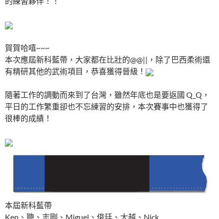
的練習夥伴！！
賀賀哈嘻~~~
本次應屆新科藍帶，大家都在比壯的@@||，除了巴西柔術還
有精研其他的武術項目，恭喜獲得晉級！
隨著工作的調動而來到了台灣，雖然年底也是要返國 Q_Q，
平日的工作繁重卻也不忘練習的安排，本次賽事中也獲得了
很棒的成績！
本屆新科藍帶
Ken、聰、志剛、Miguel、俊廷、大越、Nick