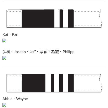
Kai、Pan
彥科、Joseph、Jeff、淳穎、為誠、Philipp
Abbie、Wayne