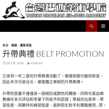
跳
至
主
要
搜
Taiwan Brazilian Jiu-Jitsu Academy
內
尋
容
主要選單
台北
、
晉級
、
最新消息
升帶典禮 BELT PROMOTION
28 7 月, 2018
JOSIE AO
又來到一年二度的升帶典禮活動了，基隆新館也搬到新家，
因此本次也是台北、基隆獨立舉辦的升帶典禮。
升帶的意義不僅僅是一個槓別或顏色的轉換，同時也是由總
教練在多方評估和考量下所給予的認證；學員的出席率、學
習態度、與夥伴的練習態度、面對陌生對手的實戰應用…等，