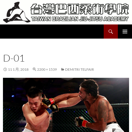
跳
至
主
要
搜
Taiwan Brazilian Jiu-Jitsu Academy
內
尋
容
主要選單
D-01
11 1 月, 2018
2200 × 1539
DEMITRI TELFAIR