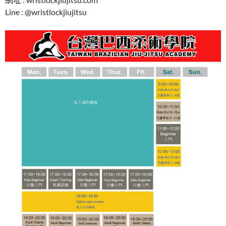
Line : @wristlockjiujitsu