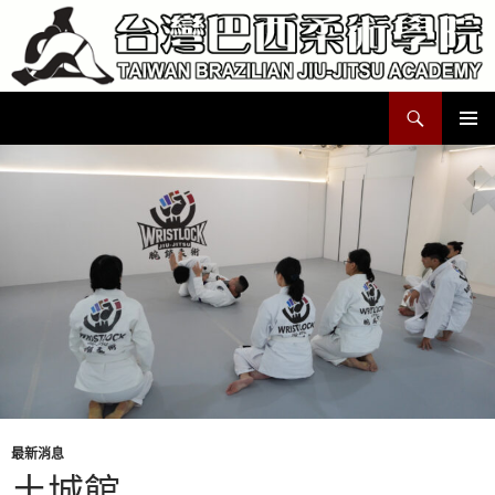
跳
至
主
要
搜
Taiwan Brazilian Jiu-Jitsu Academy
內
尋
容
主要選單
最新消息
土城館