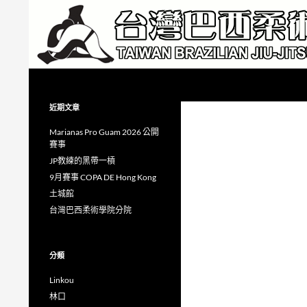
跳
至
主
要
內
搜
Taiwan Brazilian Jiu-Jitsu Academy
容
尋
近期文章
Marianas Pro Guam 2026 公開
賽事
JP教練的黑帶一槓
9月賽事 COPA DE Hong Kong
土城館
台灣巴西柔術學院分院
分類
Linkou
林口