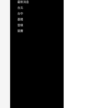
最新消息
台北
台中
基隆
晉級
競賽