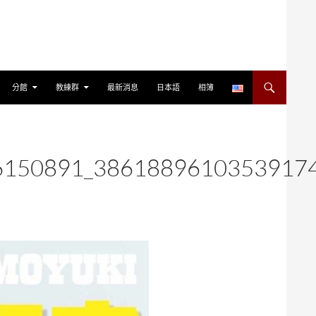
分館
教練群
最新消息
日本語
相簿
6150891_3861889610353917