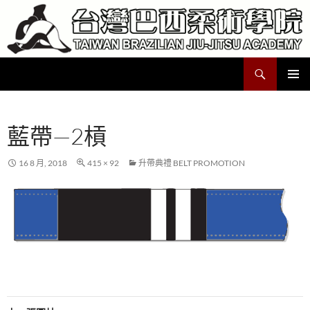
跳
至
主
要
搜
Taiwan Brazilian Jiu-Jitsu Academy
內
尋
容
主要選單
藍帶—2槓
16 8 月, 2018
415 × 92
升帶典禮 BELT PROMOTION