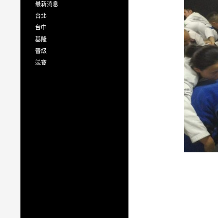
最新消息
台北
台中
基隆
晉級
競賽