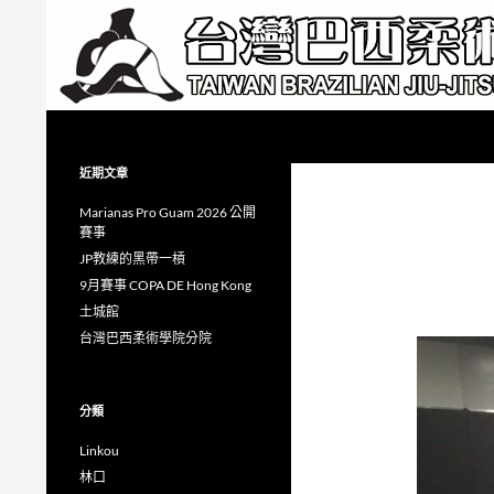
跳
至
主
要
內
搜
Taiwan Brazilian Jiu-Jitsu Academy
容
尋
近期文章
Marianas Pro Guam 2026 公開
賽事
JP教練的黑帶一槓
9月賽事 COPA DE Hong Kong
土城館
台灣巴西柔術學院分院
分類
Linkou
林口