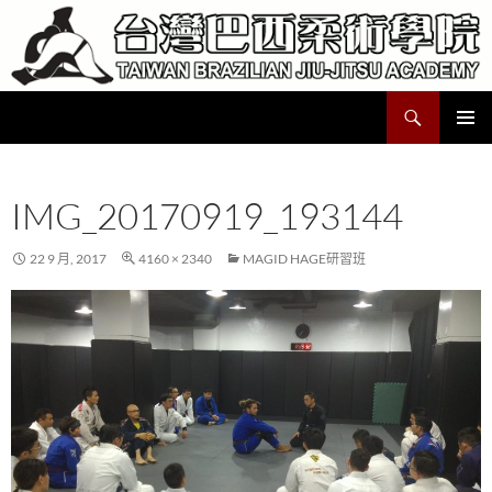
跳
至
主
要
搜
Taiwan Brazilian Jiu-Jitsu Academy
內
尋
容
主要選單
IMG_20170919_193144
22 9 月, 2017
4160 × 2340
MAGID HAGE研習班