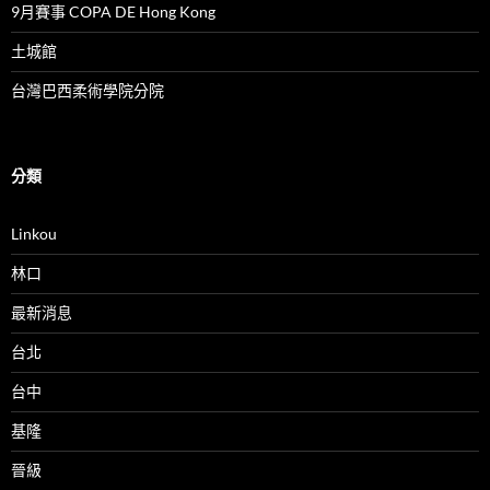
9月賽事 COPA DE Hong Kong
土城館
台灣巴西柔術學院分院
分類
Linkou
林口
最新消息
台北
台中
基隆
晉級