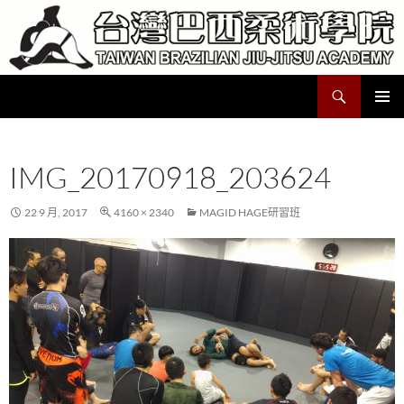
跳
至
主
要
搜
Taiwan Brazilian Jiu-Jitsu Academy
內
尋
容
主要選單
IMG_20170918_203624
22 9 月, 2017
4160 × 2340
MAGID HAGE研習班