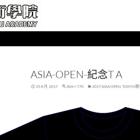
ASIA-OPEN-紀念T A
25 8 月, 2017
806 × 770
2017 ASIA OPEN, TOK