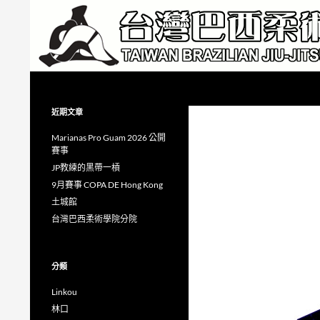
跳
至
主
要
內
搜
Taiwan Brazilian Jiu-Jitsu Academy
容
尋
近期文章
Marianas Pro Guam 2026 公開
賽事
JP教練的黑帶一槓
9月賽事 COPA DE Hong Kong
土城館
台灣巴西柔術學院分院
分類
Linkou
林口