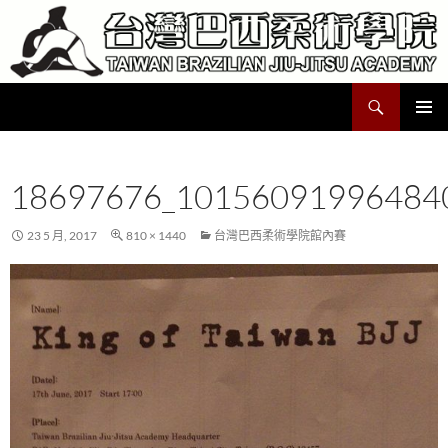
跳
至
主
要
搜
Taiwan Brazilian Jiu-Jitsu Academy
內
尋
容
主要選單
18697676_10156091996484
23 5 月, 2017
810 × 1440
台灣巴西柔術學院館內賽