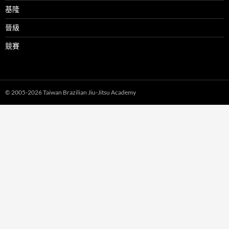
基隆
晉級
競賽
© 2005-2026 Taiwan Brazilian Jiu-Jitsu Academy