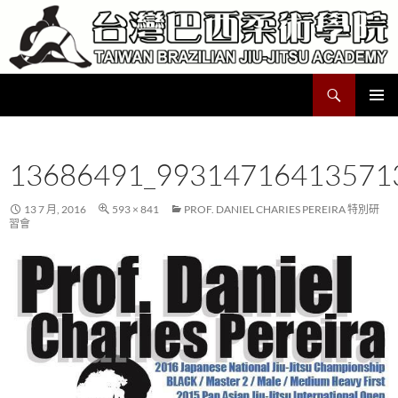
跳
至
主
要
搜
Taiwan Brazilian Jiu-Jitsu Academy
內
尋
容
主要選單
13686491_99314716413571
13 7 月, 2016
593 × 841
PROF. DANIEL CHARIES PEREIRA 特別研
習會