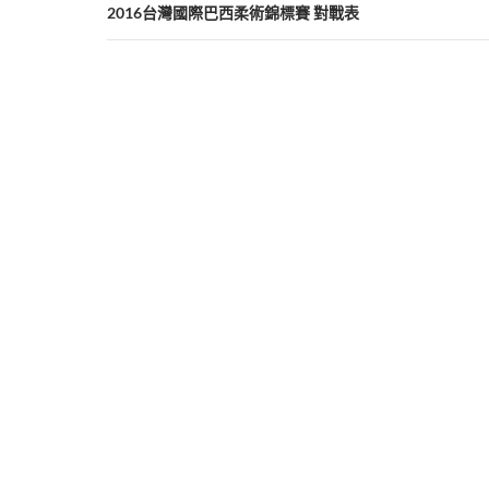
章
2016台灣國際巴西柔術錦標賽 對戰表
導
覽