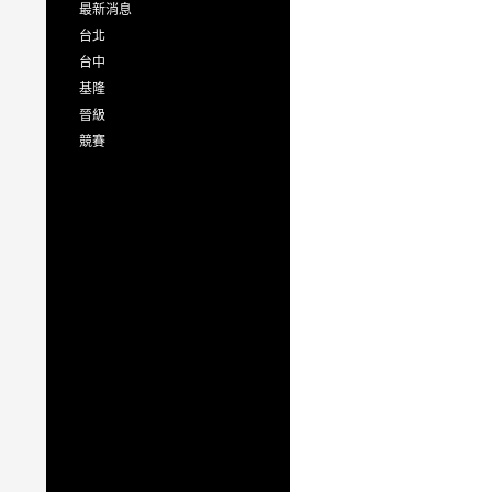
最新消息
台北
台中
基隆
晉級
競賽