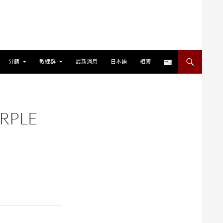
分館
教練群
最新消息
日本語
相簿
URPLE