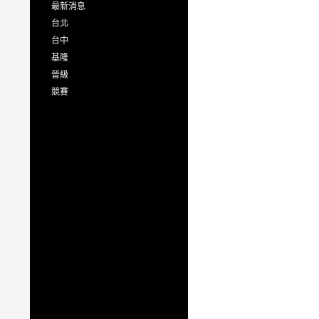
最新消息
台北
台中
基隆
晉級
競賽