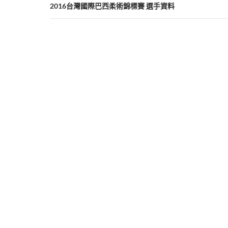
章
2016台灣國際巴西柔術錦標賽 選手資料
導
覽