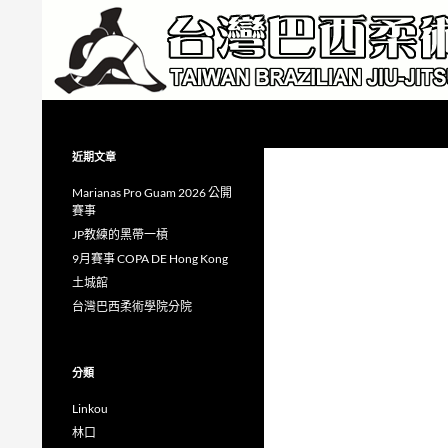
跳
至
主
要
內
搜
Taiwan Brazilian Jiu-Jitsu Academy
容
尋
近期文章
Marianas Pro Guam 2026 公開
賽事
JP教練的黑帶一槓
9月賽事 COPA DE Hong Kong
土城館
台灣巴西柔術學院分院
分類
Linkou
林口