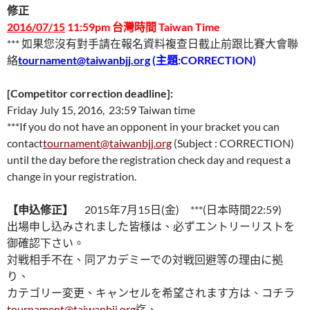
修正
2016/07/15
11:59pm 台灣時間 Taiwan Time
*** 如果您沒有對手請在報名資料複查日截止前跟比賽大會聯
絡
tournament@taiwanbjj.org
(主題:CORRECTION)
[Competitor correction deadline]:
Friday July 15, 2016, 23:59 Taiwan time
***If you do not have an opponent in your bracket you can
contact
tournament@taiwanbjj.org
(Subject : CORRECTION)
until the day before the registration check day and request a
change in your registration.
【申込修正】
2015年7月15日(金) ***(日本時間22:59)
出場申し込みされました皆様は、必ずエントリーリストを
御確認下さい。
対戦相手不在、同アカデミーでの対戦回避等の理由に拠
り、
カテゴリー変更、キャンセルを希望されます方は、コチラ
tournament@taiwanbjj.org
迄、