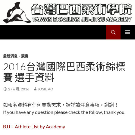
跳
至
主
要
搜
Taiwan Brazilian Jiu-Jitsu Academy
內
尋
容
主要選單
最新消息
、
競賽
2016台灣國際巴西柔術錦標
賽 選手資料
27 6 月, 2016
JOSIE AO
如報名資料有任何異動需求，請詳讀注意事項，謝謝！
If you have any question please check the follow, thank you.
BJJ – Athlete List by Academy