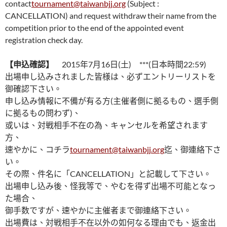
contact
tournament@taiwanbjj.org
(Subject :
CANCELLATION) and request withdraw their name from the
competition prior to the end of the appointed event
registration check day.
【申込確認】
2015年7月16日(土) ***(日本時間22:59)
出場申し込みされました皆様は、必ずエントリーリストを
御確認下さい。
申し込み情報に不備が有る方(主催者側に拠るもの、選手側
に拠るもの問わず)、
或いは、対戦相手不在の為、キャンセルを希望されます
方、
速やかに、コチラ
tournament@taiwanbjj.org
迄、御連絡下さ
い。
その際、件名に「CANCELLATION」と記載して下さい。
出場申し込み後、怪我等で、やむを得ず出場不可能となっ
た場合、
御手数ですが、速やかに主催者まで御連絡下さい。
出場費は、対戦相手不在以外の如何なる理由でも、返金出