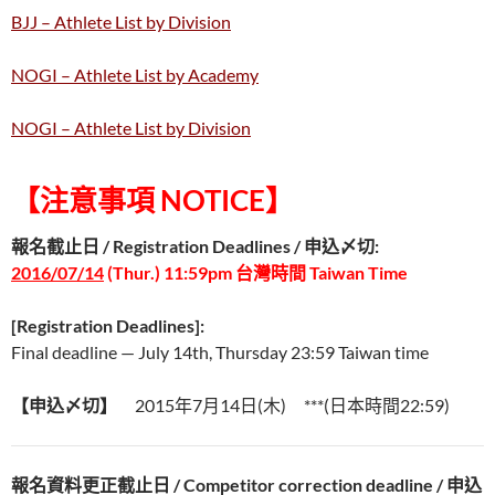
BJJ – Athlete List by Division
NOGI – Athlete List by Academy
NOGI – Athlete List by Division
【注意事項 NOTICE】
報名截止日 / Registration Deadlines / 申込〆切:
2016/07/14
(Thur.) 11:59pm 台灣時間 Taiwan Time
[Registration Deadlines]:
Final deadline — July 14th, Thursday 23:59 Taiwan time
【申込〆切】
2015年7月14日(木) ***(日本時間22:59)
報名資料更正截止日 / Competitor correction deadline / 申込