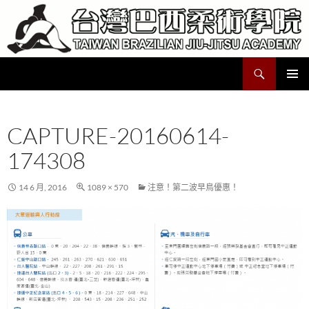
跳
至
主
要
搜
Taiwan Brazilian Jiu-Jitsu Academy
內
尋
容
主要選單
CAPTURE-20160614-
174308
14 6 月, 2016
1089 × 570
注意！第二波早鳥優惠！