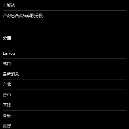
土城館
台灣巴西柔術學院分院
分類
Linkou
林口
最新消息
台北
台中
基隆
晉級
競賽