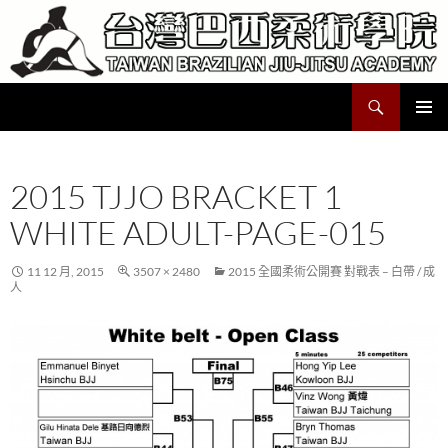
跳
至
主
要
搜
Taiwan Brazilian Jiu-Jitsu Academy
內
尋
容
主要選單
2015 TJJO BRACKET 1
WHITE ADULT-PAGE-015
11 12 月, 2015
3507 × 2480
2015 全國柔術公開賽 對戰表 – 白帶 / 成
人