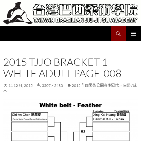
跳
至
主
要
搜
Taiwan Brazilian Jiu-Jitsu Academy
內
尋
容
主要選單
2015 TJJO BRACKET 1
WHITE ADULT-PAGE-008
11 12 月, 2015
3507 × 2480
2015 全國柔術公開賽 對戰表 – 白帶 / 成
人