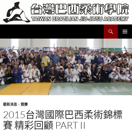
跳
至
主
要
搜
Taiwan Brazilian Jiu-Jitsu Academy
內
尋
容
主要選單
最新消息
、
競賽
2015台灣國際巴西柔術錦標
賽 精彩回顧 PART II