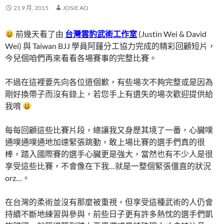
21 9 月, 2015
JOSIE AO
前幾天看了由
台灣雲豹武術工作室
(Justin Wei & David
Wei) 與 Taiwan BJJ 學員阿籦分工協力完成的精彩回顧短片，
今兒個咱們再來看看各場賽事的完整比賽。
不過在這裡要先向各位道個歉，有些場次不夠完整或是因為
剛好換帶子而沒有錄上，若您手上有遺失的場次歡迎提供給
我唷
每每回顧這些比賽片段，總讓我又身歷其境了一番，心臟噗
通噗通噗通地加速緊張跳動，敢上場比賽的選手們真的很
棒，踏入國際賽的選手心臟更是強大，當然也有不少人是很
享受這些比賽，不會像在下我…就是一整個緊張僵直的狀況
orz…。
在台灣的柔術並沒有那麼被重視，但享受這種武術的人仍會
持續不斷地練習與參與，前些日子更有許多熱忱的選手們凱