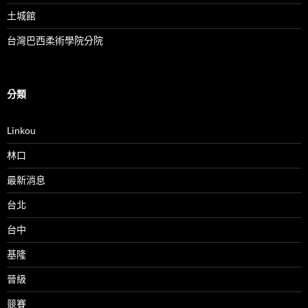
土城館
台灣巴西柔術學院分院
分類
Linkou
林口
最新消息
台北
台中
基隆
晉級
競賽