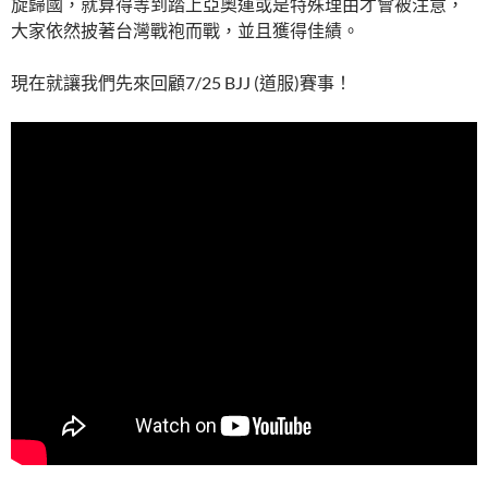
旋歸國，就算得等到踏上亞奧運或是特殊理由才會被注意，
大家依然披著台灣戰袍而戰，並且獲得佳績。
現在就讓我們先來回顧7/25 BJJ (道服)賽事！