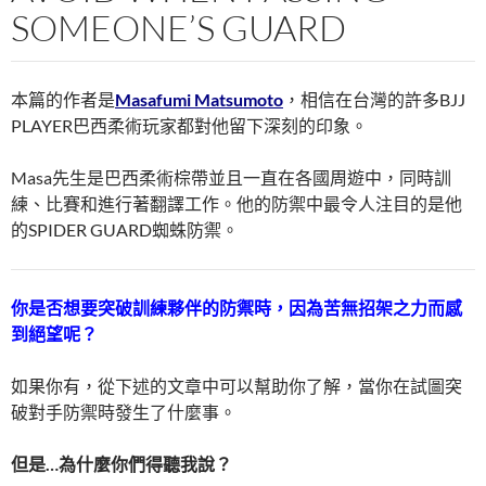
SOMEONE’S GUARD
本篇的作者是
Masafumi Matsumoto
，相信在台灣的許多BJJ
PLAYER巴西柔術玩家都對他留下深刻的印象。
Masa先生是巴西柔術棕帶並且一直在各國周遊中，同時訓
練、比賽和進行著翻譯工作。他的防禦中最令人注目的是他
的SPIDER GUARD蜘蛛防禦。
你是否想要突破訓練夥伴的防禦時，因為苦無招架之力而感
到絕望呢？
如果你有，從下述的文章中可以幫助你了解，當你在試圖突
破對手防禦時發生了什麼事。
但是…為什麼你們得聽我說？