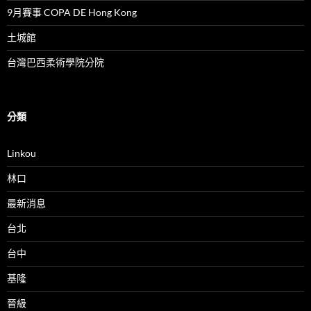
9月賽事 COPA DE Hong Kong
土城館
台灣巴西柔術學院分院
分類
Linkou
林口
最新消息
台北
台中
基隆
晉級