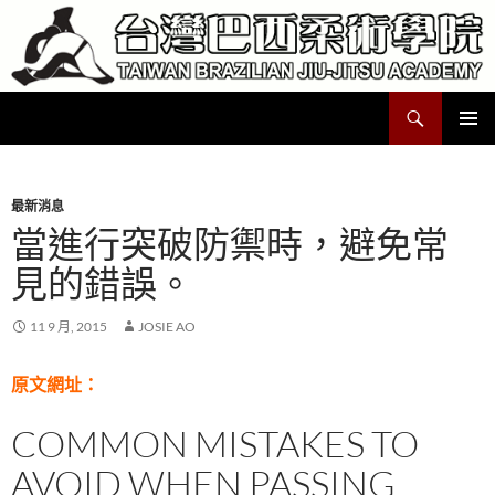
跳
至
主
要
搜
Taiwan Brazilian Jiu-Jitsu Academy
內
尋
容
主要選單
最新消息
當進行突破防禦時，避免常
見的錯誤。
11 9 月, 2015
JOSIE AO
原文網址：
COMMON MISTAKES TO
AVOID WHEN PASSING