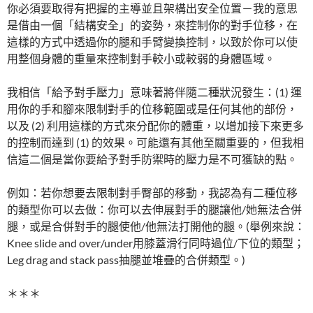
你必須要取得有把握的主導並且架構出安全位置－我的意思
是借由一個「結構安全」的姿勢，來控制你的對手位移，在
這樣的方式中透過你的腿和手臂變換控制，以致於你可以使
用整個身體的重量來控制對手較小或較弱的身體區域。
我相信「給予對手壓力」意味著將伴隨二種狀況發生：(1) 運
用你的手和腳來限制對手的位移範圍或是任何其他的部份，
以及 (2) 利用這樣的方式來分配你的體重，以增加接下來更多
的控制而達到 (1) 的效果。可能還有其他至關重要的，但我相
信這二個是當你要給予對手防禦時的壓力是不可獲缺的點。
例如：若你想要去限制對手臀部的移動，我認為有二種位移
的類型你可以去做：你可以去伸展對手的腿讓他/她無法合併
腿，或是合併對手的腿使他/他無法打開他的腿。(舉例來說：
Knee slide and over/under用膝蓋滑行同時過位/下位的類型；
Leg drag and stack pass抽腿並堆疊的合併類型。)
＊＊＊