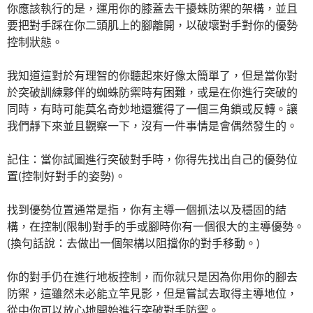
你應該執行的是，運用你的膝蓋去干擾蛛防禦的架構，並且
要把對手踩在你二頭肌上的腳離開，以破壞對手對你的優勢
控制狀態。
我知道這對於有理智的你聽起來好像太簡單了，但是當你對
於突破訓練夥伴的蜘蛛防禦時有困難，或是在你進行突破的
同時，有時可能莫名奇妙地還獲得了一個三角鎖或反轉。讓
我們靜下來並且觀察一下，沒有一件事情是會偶然發生的。
記住：當你試圖進行突破對手時，你得先找出自己的優勢位
置(控制好對手的姿勢)。
找到優勢位置通常是指，你有主導一個抓法以及穩固的結
構，在控制(限制)對手的手或腳時你有一個很大的主導優勢。
(換句話說：去做出一個架構以阻擋你的對手移動。)
你的對手仍在進行地板控制，而你就只是因為你用你的腳去
防禦，這雖然未必能立竿見影，但是嘗試去取得主導地位，
從中你可以放心地開始進行突破對手防禦。