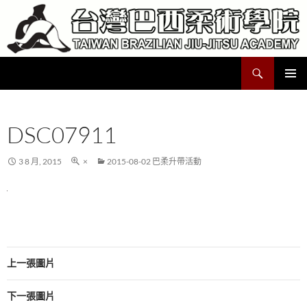
跳
至
主
要
搜
Taiwan Brazilian Jiu-Jitsu Academy
內
尋
容
主要選單
DSC07911
3 8 月, 2015
×
2015-08-02 巴柔升帶活動
上一張圖片
下一張圖片