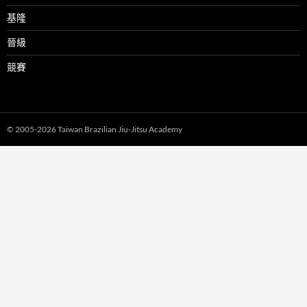
基隆
晉級
競賽
© 2005-2026 Taiwan Brazilian Jiu-Jitsu Academy