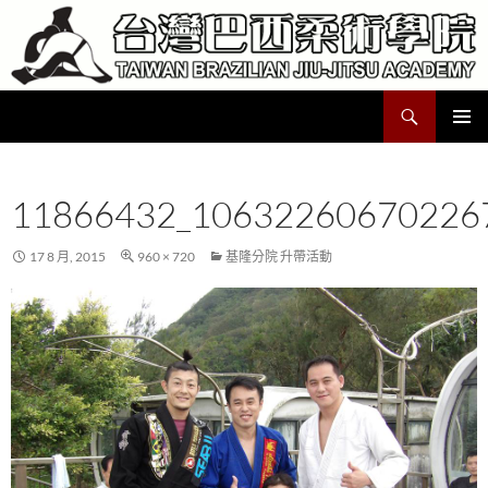
跳
至
主
要
搜
Taiwan Brazilian Jiu-Jitsu Academy
內
尋
容
主要選單
11866432_10632260670226
17 8 月, 2015
960 × 720
基隆分院 升帶活動