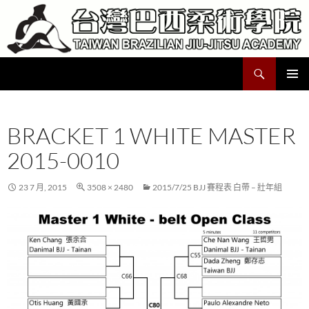
跳
至
主
要
搜
Taiwan Brazilian Jiu-Jitsu Academy
內
尋
容
主要選單
BRACKET 1 WHITE MASTER
2015-0010
23 7 月, 2015
3508 × 2480
2015/7/25 BJJ 賽程表 白帶 – 壯年組