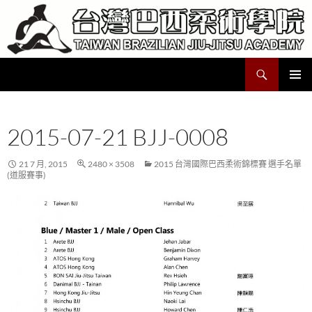
跳
至
主
要
搜
Taiwan Brazilian Jiu-Jitsu Academy
內
尋
容
主要選單
2015-07-21 BJJ-0008
21 7 月, 2015
2480 × 3508
2015 台灣國際巴西柔術錦標賽 選手名單
(道服賽事)