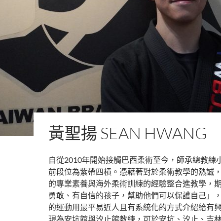
黃聖揚 SEAN HWANG
自從2010年開始接觸巴西柔術至今，師承總教練
前段位為紫帶四槓。憑藉著對於柔術教學的熱誠
的專業素養與海外柔術訓練的經驗整合進教學，
勇敢、有自信的孩子，幫助他們可以保護自己」
的運動用最平易近人且有系統化的方式介紹給有
現為安坑館與汐止館教練，可於安坑、汐止、吉林