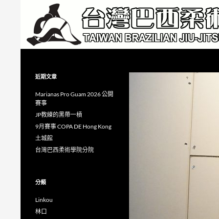
跳
至
主
要
內
搜
Taiwan Brazilian Jiu-Jitsu Academy
容
尋
近期文章
Marianas Pro Guam 2026 公開
賽事
JP教練的黑帶一槓
9月賽事 COPA DE Hong Kong
土城館
台灣巴西柔術學院分院
分類
Linkou
林口