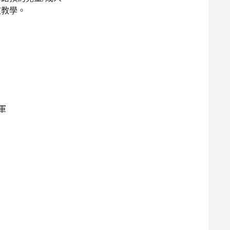
文教學。
軍