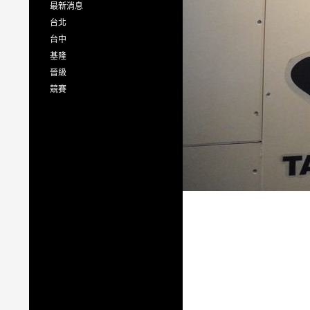
最新消息
台北
台中
基隆
晉級
競賽