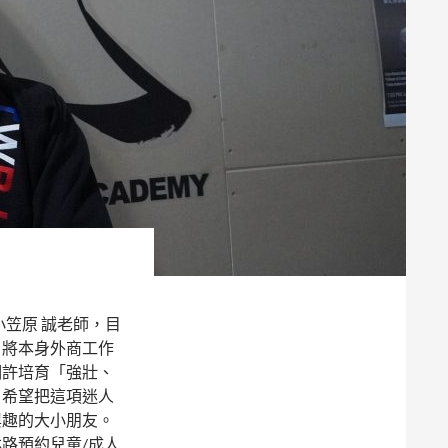
小笠原 誠老師，目
，將本身外商工作
期許培育「強壯、
，希望把這項迷人
興趣的大小朋友。
路預約兒童/成人