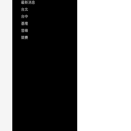
最新消息
台北
台中
基隆
晉級
競賽