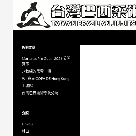
跳
至
主
要
內
搜
Taiwan Brazilian Jiu-Jitsu Academy
容
尋
近期文章
Marianas Pro Guam 2026 公開
賽事
JP教練的黑帶一槓
9月賽事 COPA DE Hong Kong
土城館
台灣巴西柔術學院分院
分類
Linkou
林口