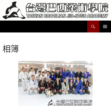
跳
至
主
要
搜
Taiwan Brazilian Jiu-Jitsu Academy
內
尋
容
主要選單
相簿