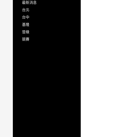
最新消息
台北
台中
基隆
晉級
競賽