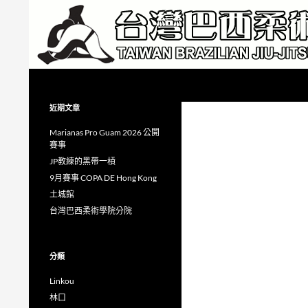
跳
至
主
要
內
搜
Taiwan Brazilian Jiu-Jitsu Academy
容
尋
近期文章
Marianas Pro Guam 2026 公開
賽事
JP教練的黑帶一槓
9月賽事 COPA DE Hong Kong
土城館
台灣巴西柔術學院分院
分類
Linkou
林口