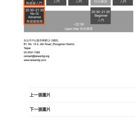
上一張圖片
下一張圖片